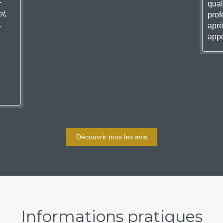
L
qual
t,
prof
.
aprè
appe
Découvrir tous les avis
Informations pratiques